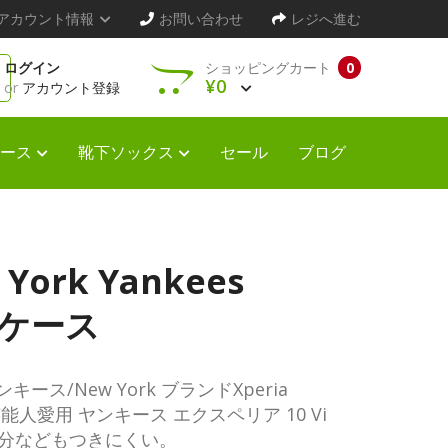
アカウント情報
お問い合わせ
レジへ進む
ログイン
ショッピングカート
0
¥0
or
アカウント登録
ース
靴下ソックス
セール
ブログ
rk Yankees
 Ivケース
New York ブランドXperia
芸能人愛用 ヤンキース エクスペリア 10 Vi
油分などもつきにくい。