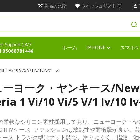
製品の比較
ウイッシュリスト (0)
ee Support 24/7
ホーム
IPHONE
スマホケ
l:05068781446
Vi/10 Vi/5 V/1 Iv/10 Ivケース
ーヨーク・ヤンキース/New Yo
ria 1 Vi/10 Vi/5 V/1 Iv/10
の柔軟なシリコン素材採用しており、ニューヨーク・ヤンキース/
5/10iii IVケース ファッションは放熱性や耐衝撃が良い、
 IVケース トランク型はマット調で、滑りにくく、指紋、