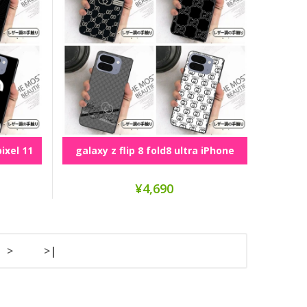
pixel 11
galaxy z flip 8 fold8 ultra iPhone
ultra foldシリーズ
¥4,690
>
>|