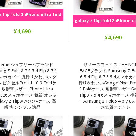
 flip fold 8 iPhone ultra fold
galaxy z flip fold 8 iPhone u
シリーズ
¥4,690
シリーズ
¥4,690
preme シュプリームブランド
ザノースフェイス THE NO
g Z Fold 8 7 6 5 4 Flip 8 7 6
FACEブランド Samsung Z Fol
スマホカバー 流行りかわいい グ
6 5 4 Flip 8 7 6 5 4スマホ
ピクセルPro 11 10 9 Foldケ
行りかわいいGoogle Pixel Pro
 耐衝撃レザー IPhone Ultra
9 Foldケース 耐衝撃レザーGal
d 2026スマホケース 気質 オシャ
Flip8 7 5 4 6スマホケース 
laxy Z Flip8/7/6/5/4ケース 高
ーSamsung Z Fold5 4 6 7
級感 シンプル 逸品
ース気質オシャレ