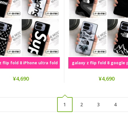
 flip fold 8 iPhone ultra fold
galaxy z flip fold 8 google 
シリーズ
pro foldシリーズ
¥4,690
¥4,690
1
2
3
4