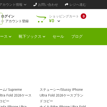
アカウント情報
お問い合わせ
レジへ進む
ログイン
ショッピングカート
0
¥0
or
アカウント登録
ース
靴下ソックス
セール
ブログ
ム/ Supreme
ステューシー/Stussy IPhone
Ultra Fold 2026ケース
Ultra Fold 2026ケースブラン
コピー
ドコピー
da IPhone Ultra
ナイキ/Nike IPhone Ultra Fold