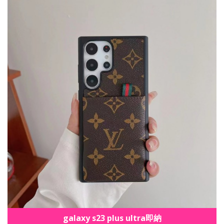
galaxy s23 plus ultra即納