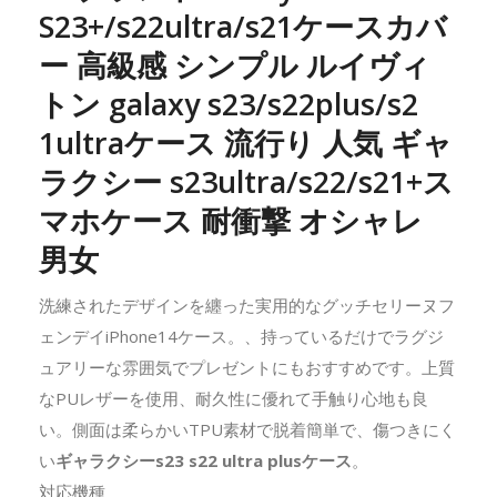
S23+/s22ultra/s21ケースカバ
ー 高級感 シンプル ルイヴィ
トン galaxy s23/s22plus/s2
1ultraケース 流行り 人気 ギャ
ラクシー s23ultra/s22/s21+ス
マホケース 耐衝撃 オシャレ
男女
洗練されたデザインを纏った実用的なグッチセリーヌフ
ェンデイiPhone14ケース。、持っているだけでラグジ
ュアリーな雰囲気でプレゼントにもおすすめです。上質
なPUレザーを使用、耐久性に優れて手触り心地も良
い。側面は柔らかいTPU素材で脱着簡単で、傷つきにく
い
ギャラクシーs23 s22 ultra plusケース
。
対応機種