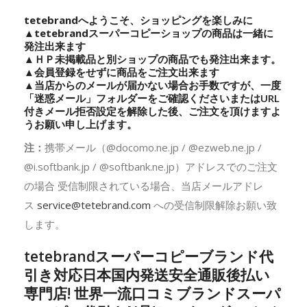
tetebrandへようこそ、ショッピングを楽しみに
▲
tetebrand
スーパーコピーショップの商品は一緒に
発注出来ます
▲ＨＰ未掲載品と別ショップの商品でも発注出来ます。
▲会員登録をせずに商品をご注文出来ます
▲当店からのメールが届かない場合お手数ですが、一度
「迷惑メール」フォルダーをご確認くださいまたはURL
付きメール拒否設定を解除した後、ご注文を頂けますよ
うお願い申し上げます。
注：
携帯メール（@docomo.ne.jp / @ezweb.ne.jp /
@i.softbank.jp / @softbank.ne.jp）アドレスでのご注文
の場合 受信制限されている場合、当店メールアドレ
ス
service@tetebrand.com
への受信制限解除お願い致
します。
tetebrandスーパーコピーブランド代
引き対応日本国内発送安全通販後払い
専門店! 世界一流口コミブランドスーパ