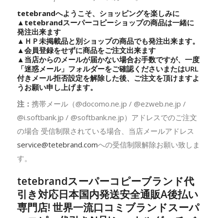
tetebrandへようこそ、ショッピングを楽しみに
▲
tetebrand
スーパーコピーショップの商品は一緒に
発注出来ます
▲ＨＰ未掲載品と別ショップの商品でも発注出来ます。
▲会員登録をせずに商品をご注文出来ます
▲当店からのメールが届かない場合お手数ですが、一度
「迷惑メール」フォルダーをご確認くださいまたはURL
付きメール拒否設定を解除した後、ご注文を頂けますよ
うお願い申し上げます。
注：
携帯メール（@docomo.ne.jp / @ezweb.ne.jp /
@i.softbank.jp / @softbank.ne.jp）アドレスでのご注文
の場合 受信制限されている場合、当店メールアドレス
service@tetebrand.com
への受信制限解除お願い致しま
す。
tetebrandスーパーコピーブランド代
引き対応日本国内発送安全通販A後払い
専門店! 世界一流口コミブランドスーパ