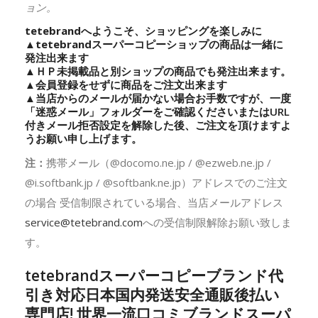
ョン。
tetebrandへようこそ、ショッピングを楽しみに
▲
tetebrand
スーパーコピーショップの商品は一緒に
発注出来ます
▲ＨＰ未掲載品と別ショップの商品でも発注出来ます。
▲会員登録をせずに商品をご注文出来ます
▲当店からのメールが届かない場合お手数ですが、一度
「迷惑メール」フォルダーをご確認くださいまたはURL
付きメール拒否設定を解除した後、ご注文を頂けますよ
うお願い申し上げます。
注：
携帯メール（@docomo.ne.jp / @ezweb.ne.jp /
@i.softbank.jp / @softbank.ne.jp）アドレスでのご注文
の場合 受信制限されている場合、当店メールアドレス
service@tetebrand.com
への受信制限解除お願い致しま
す。
tetebrandスーパーコピーブランド代
引き対応日本国内発送安全通販後払い
専門店! 世界一流口コミブランドスーパ