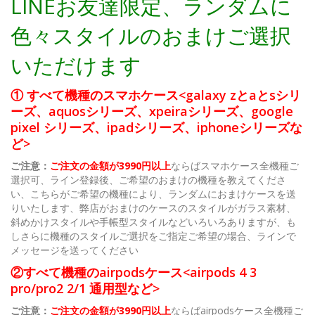
LINEお友達限定、ランダムに
色々スタイルのおまけご選択
いただけます
① すべて機種のスマホケース<galaxy zとaとsシリ
ーズ、aquosシリーズ、xpeiraシリーズ、google
pixel シリーズ、ipadシリーズ、iphoneシリーズな
ど>
ご注意：
ご注文の金額が3990円以上
ならばスマホケース全機種ご
選択可、ライン登録後、ご希望のおまけの機種を教えてくださ
い、こちらがご希望の機種により、ランダムにおまけケースを送
りいたします、弊店がおまけのケースのスタイルがガラス素材、
斜めかけスタイルや手帳型スタイルなどいろいろありますが、も
しさらに機種のスタイルご選択をご指定ご希望の場合、ラインで
メッセージを送ってください
②すべて機種のairpodsケース<airpods 4 3
pro/pro2 2/1 通用型など>
ご注意：
ご注文の金額が3990円以上
ならばairpodsケース全機種ご