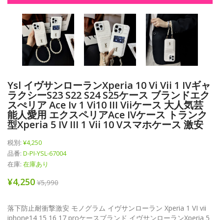
Ysl イヴサンローランXperia 10 Vi Vii 1 IVギャ
ラクシーs23 S22 S24 S25ケース ブランドエク
スぺリア Ace Iv 1 Vi10 III Viiケース 大人気芸
能人愛用 エクスペリアAce IVケース トランク
型Xperia 5 IV III 1 Vii 10 Vスマホケース 激安
税別:
¥4,250
品番:
D-PI-YSL-67004
在庫:
在庫あり
¥4,250
¥5,990
落下防止耐衝撃激安 モノグラム イヴサンローラン Xperia 1 VI vii
iphone14 15 16 17 proケースブランド イヴサンローランXperia 5