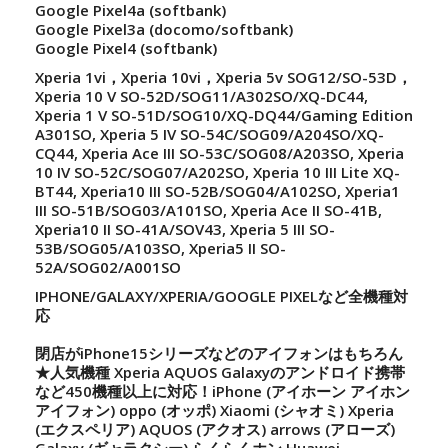
Google Pixel4a (softbank)
Google Pixel3a (docomo/softbank)
Google Pixel4 (softbank)
Xperia 1vi，Xperia 10vi，Xperia 5v SOG12/SO-53D，
Xperia 10 V SO-52D/SOG11/A302SO/XQ-DC44,
Xperia 1 V SO-51D/SOG10/XQ-DQ44/Gaming Edition
A301SO, Xperia 5 IV SO-54C/SOG09/A204SO/XQ-
CQ44, Xperia Ace III SO-53C/SOG08/A203SO, Xperia
10 IV SO-52C/SOG07/A202SO, Xperia 10 III Lite XQ-
BT44, Xperia10 III SO-52B/SOG04/A102SO, Xperia1
III SO-51B/SOG03/A101SO, Xperia Ace II SO-41B,
Xperia10 II SO-41A/SOV43, Xperia 5 III SO-
53B/SOG05/A103SO, Xperia5 II SO-
52A/SOG02/A001SO
IPHONE/GALAXY/XPERIA/GOOGLE PIXELなど全機種対
応
閉店がiPhone15シリーズなどのアイフォンはもちろん
★人気機種 Xperia AQUOS Galaxyのアンドロイド携帯
など450機種以上に対応！iPhone (アイホーン アイホン
アイフォン) oppo (オッポ) Xiaomi (シャオミ) Xperia
(エクスペリア) AQUOS (アクオス) arrows (アローズ)