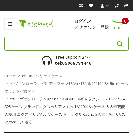
ログイン
0
or
アカウント登録
Free Support 24/7
tel:05068781446
Home
Iphone シリーズケース
イヴサンローラン YSL アイフォン18/Air/17/16/15/14/13/ultraケース
ブランドパロディ
Ysl イヴサンローランXperia 10 Vi Vii 1 IVギャラクシーs23 S22 S24
S25ケース ブランドエクスぺリア Ace Iv 1 Vi10 III Viiケース 大人気芸能
人愛用 エクスペリアAce IVケース トランク型Xperia 5 IV III 1 Vii 10 Vス
マホケース 激安