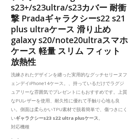
s23+/s23ultra/s23カバー 耐衝
撃 Pradaギャラクシーs22 s21
plus ultraケース 滑り止め
galaxy s20/note20ultraスマホ
ケース 軽量 スリム フィット
放熱性
洗練されたデザインを纏った実用的なグッチセリーヌフ
ェンデイiPhone14ケース。、持っているだけでラグジ
ュアリーな雰囲気でプレゼントにもおすすめです。上質
なPUレザーを使用、耐久性に優れて手触り心地も良
い。側面は柔らかいTPU素材で脱着簡単で、傷つきにく
い
ギャラクシーs23 s22 ultra plusケース
。
対応機種