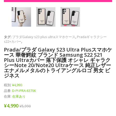
タグ:
プラダGalaxy s23 plus ultraスマホケース
,
Pradaギャラクシー
s22+カバー
,
Prada/プラダ Galaxy S23 Ultra Plusスマホケ
ース 華奢鰐紋 ブランド Samsung S22 S21
Plus Ultraカバー 落下保護 オシャレ ギャラク
シーnote 20/note20 Ultraケース 純正レザー
エナメルメタルのトライアングルロゴ 男女 ビ
ジネス
税別:
¥4,990
品番:
D-PI-PRA-63706
在庫:
在庫あり
¥4,990
¥5,990