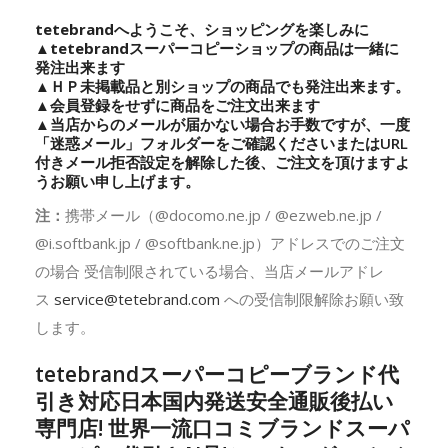
tetebrandへようこそ、ショッピングを楽しみに
▲
tetebrand
スーパーコピーショップの商品は一緒に
発注出来ます
▲ＨＰ未掲載品と別ショップの商品でも発注出来ます。
▲会員登録をせずに商品をご注文出来ます
▲当店からのメールが届かない場合お手数ですが、一度
「迷惑メール」フォルダーをご確認くださいまたはURL
付きメール拒否設定を解除した後、ご注文を頂けますよ
うお願い申し上げます。
注：
携帯メール（@docomo.ne.jp / @ezweb.ne.jp /
@i.softbank.jp / @softbank.ne.jp）アドレスでのご注文
の場合 受信制限されている場合、当店メールアドレ
ス
service@tetebrand.com
への受信制限解除お願い致
します。
tetebrandスーパーコピーブランド代
引き対応日本国内発送安全通販後払い
専門店! 世界一流口コミブランドスーパ