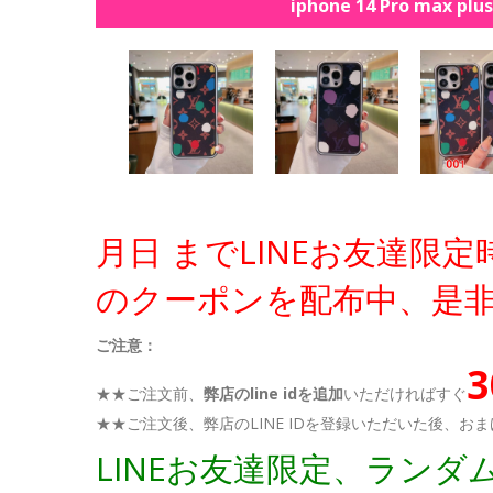
iphone 14 Pro max pl
月日 までLINEお友達限
のクーポンを配布中、是
ご注意：
★★ご注文前、
弊店のline idを追加
いただければすぐ
★★ご注文後、弊店のLINE IDを登録いただいた後、
LINEお友達限定、ラン