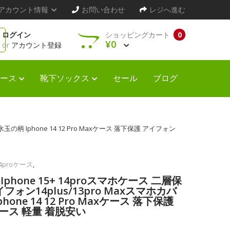
アカウント情報
お問い合わせ
レジへ進む
ログイン
ショッピングカート
0
¥0
or
アカウント登録
ース
靴下ソックス
セール
ブログ
の柄 Iphone 14 12 Pro Maxケース 落下保護 アイフォン
4proケース
,
hone 15+ 14proスマホケース 二層保
フォン14plus/13pro Maxスマホカバ
one 14 12 Pro Maxケース 落下保護
ケース 軽量 着脱安い