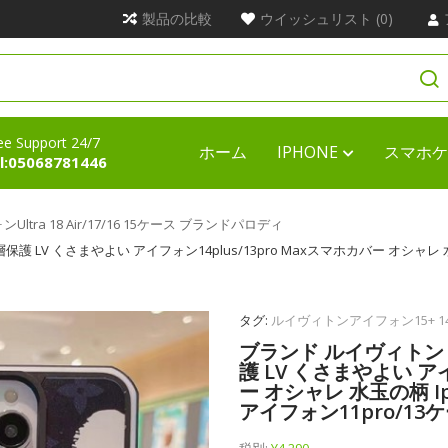
製品の比較
ウイッシュリスト (0)
ee Support 24/7
ホーム
IPHONE
スマホケ
l:05068781446
ltra 18 Air/17/16 15ケース ブランドパロディ
層保護 LV くさまやよい アイフォン14plus/13pro Maxスマホカバー オシャレ 水玉
タグ:
ルイヴィトンアイフォン15+ 1
ブランド ルイヴィトン Ip
護 LV くさまやよい アイ
ー オシャレ 水玉の柄 Iph
アイフォン11pro/13