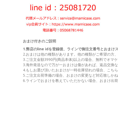
おまけ付きのご説明
1.弊店のline idを登録後、ラインで御注文番号とお
2.おまけは他の種類があります。他の種類がご希望の方
3.ご注文金額3990円(商品本体)以上の場合、無料でオ
3.海外発送なので万が一おまけは傷があれば、返品交換
4.もしお選び頂いたおまけが一時在庫切れの場合、こち
5.ご注文出荷準備の場合、おまけの変更など対応致しか
6.ラインでおまけを教えていただかない場合、おまけ出