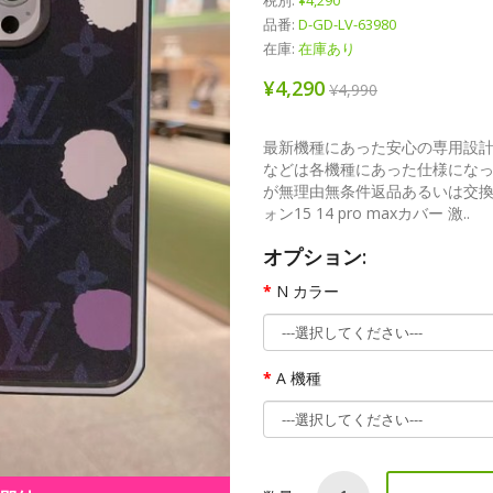
税別:
¥4,290
品番:
D-GD-LV-63980
在庫:
在庫あり
¥4,290
¥4,990
最新機種にあった安心の専用設計
などは各機種にあった仕様になっ
が無理由無条件返品あるいは交換さ
ォン15 14 pro maxカバー 激..
オプション:
N カラー
A 機種