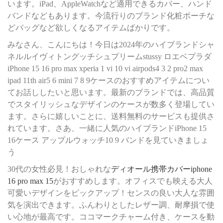
います。iPad、AppleWatchなど適用できるカバー、ハンド
バンドなどもあります。今流行りのブランド化粧ポーチな
どバッグなど欲しくなるアイテムばかりです。
みなさん、こんにちは！今日は2024年のハイブランドシャ
ネルルイヴィトングッチシュプリームstussy ロエベプラダ
iPhone 15 16 pro max xperia 1 vi 10 vi airpods4 3 2 pro2 max
ipad 11th air5 6 mini 7 8 9ケースのおすすめアイテムについ
てお話ししたいと思います。最新のブランドでは、高品質
でスタイリッシュなデザインのケースが数多く登場してい
ます。さらに嬉しいことに、送料無料のサービスも提供さ
れています。さあ、一緒に人気のハイブランドiPhone 15
16ケース アップルウォッチ10 9 バンドを見ていきましょ
う
30代の女性必見！おしゃれな
ディオール携帯カバーiphone
16 pro max 15
がおすすめします。オフィスでも映える大人
可愛いデザインをピックアップ！センスの良い大人な雰囲
気を演出できます。ふんわりとしたレザー調、耐摩損で使
い心地が最高です。ココマークチャーム付き、ケースを動