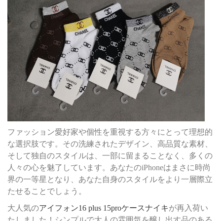
ファッション愛好家や個性を重視する方々にとって理想的
な選択肢です。その洗練されたデザイン、高品質な素材、
そして独自のスタイルは、一部に留まることなく、多くの
人々の心を魅了しています。あなたのiPhoneはまさに時尚
界の一等星となり、あなた自身のスタイルをより一層際立
たせることでしょう。
大人気の
アイフォン16 plus 15proケースナイキ
が再入荷い
たしました！シンプルで大人の雰囲気を醸し出す品のある