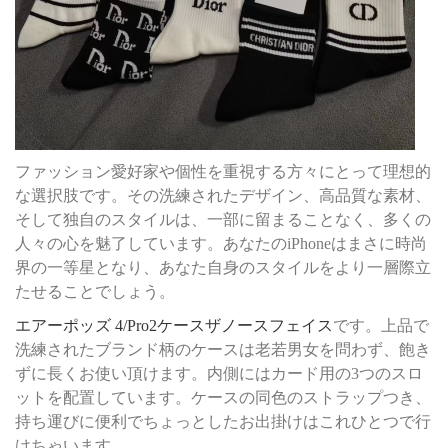
ファッション愛好家や個性を重視する方々にとって理想的
な選択肢です。その洗練されたデザイン、高品質な素材、
そして独自のスタイルは、一部に留まることなく、多くの
人々の心を魅了しています。あなたのiPhoneはまさに時尚
界の一等星となり、あなた自身のスタイルをより一層際立
たせることでしょう。
エアーポッズ 4/Pro2ケースザノースフェイス
です。上品で
洗練されたブランド柄のケースは老若男女を問わず、飽き
ずに長くお使い頂けます。内側にはカード用の3つのスロ
ットを配置しています。ケースの同色のストラップつき、
持ち運びに便利でちょっとしたお出掛けはこれひとつで行
けちゃいます。