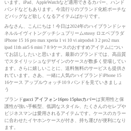
います。iPad、AppleWatchなど適用できるカバー、ハンド
バンドなどもあります。今流行りのブランド化粧ポーチな
どバッグなど欲しくなるアイテムばかりです。
みなさん、こんにちは！今日は2024年のハイブランドシャ
ネルルイヴィトングッチシュプリームstussy ロエベプラダ
iPhone 15 16 pro max xperia 1 vi 10 vi airpods4 3 2 pro2 max
ipad 11th air5 6 mini 7 8 9ケースのおすすめアイテムについ
てお話ししたいと思います。最新のブランドでは、高品質
でスタイリッシュなデザインのケースが数多く登場してい
ます。さらに嬉しいことに、送料無料のサービスも提供さ
れています。さあ、一緒に人気のハイブランドiPhone 15
16ケース アップルウォッチ10 9 バンドを見ていきましょ
う
ブランド
gucci アイフォン16pro 15plusカバー
は実用性と保
護性が強い手帳型、低調なスタイル、たくさんのセレプや
ビジネスマンは愛用されるアイテムです。ケースのカラー
に合わせたイヤホンケースが付き、持ち運びが便利になり
ます。