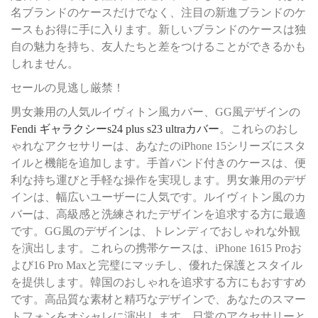
名ブランドのケースだけでなく、注目の新進ブランドのケ
ースもお得に手に入ります。新しいブランドのケースは独
自の魅力を持ち、友人たちと差をつけることができるかも
しれません。
セールの見逃し厳禁！
男女兼用の人気ルイヴィトン風カバー、GG風デザインの
Fendi ギャラクシーs24 plus s23 ultraカバー
。これらのおし
ゃれなアクセサリーは、あなたのiPhone 15シリーズにスタ
イルと機能を追加します。手首バンド付きのケースは、便
利な持ち運びと手軽な操作を実現します。男女兼用のデザ
インは、幅広いユーザーに人気です。ルイヴィトン風のカ
バーは、高級感と洗練されたデザインを追求する方に最適
です。GG風のデザインは、トレンディでおしゃれな外観
を演出します。これらの携帯ケースは、iPhone 1615 Proお
よび16 Pro Maxと完璧にマッチし、優れた保護とスタイル
を提供します。韓国のおしゃれを追求する方にもおすすめ
です。高品質な素材と精巧なデザインで、あなたのスマー
トフォンをオシャレに演出します。日常のアクセサリーと