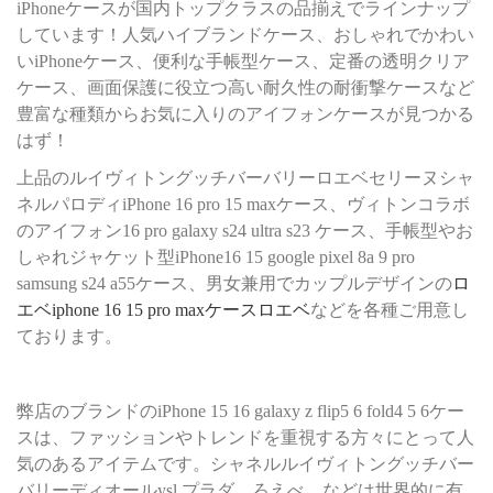
iPhoneケースが国内トップクラスの品揃えでラインナップ
しています！人気ハイブランドケース、おしゃれでかわい
いiPhoneケース、便利な手帳型ケース、定番の透明クリア
ケース、画面保護に役立つ高い耐久性の耐衝撃ケースなど
豊富な種類からお気に入りのアイフォンケースが見つかる
はず！
上品のルイヴィトングッチバーバリーロエベセリーヌシャ
ネルパロディiPhone 16 pro 15 maxケース、ヴィトンコラボ
のアイフォン16 pro galaxy s24 ultra s23 ケース、手帳型やお
しゃれジャケット型iPhone16 15 google pixel 8a 9 pro
samsung s24 a55ケース、男女兼用でカップルデザインの
ロ
エベiphone 16 15 pro maxケースロエベ
などを各種ご用意し
ております。
弊店のブランドのiPhone 15 16 galaxy z flip5 6 fold4 5 6ケー
スは、ファッションやトレンドを重視する方々にとって人
気のあるアイテムです。シャネルルイヴィトングッチバー
バリーディオールysl プラダ ろえべ などは世界的に有