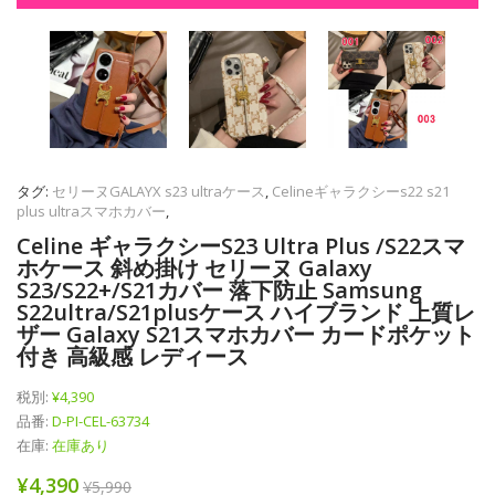
タグ:
セリーヌGALAYX s23 ultraケース
,
Celineギャラクシーs22 s21
plus ultraスマホカバー
,
Celine ギャラクシーs23 Ultra Plus /s22スマ
ホケース 斜め掛け セリーヌ Galaxy
S23/s22+/s21カバー 落下防止 Samsung
S22ultra/s21plusケース ハイブランド 上質レ
ザー Galaxy S21スマホカバー カードポケット
付き 高級感 レディース
税別:
¥4,390
品番:
D-PI-CEL-63734
在庫:
在庫あり
¥4,390
¥5,990