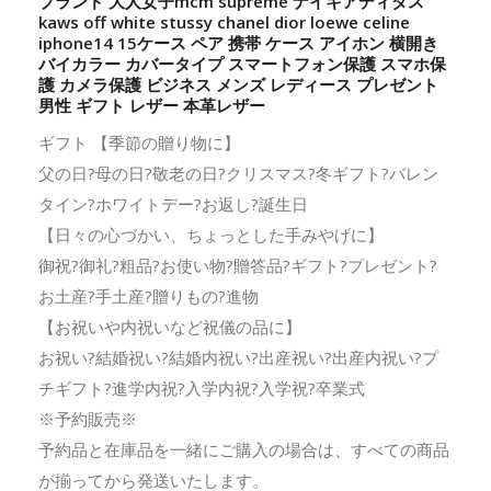
ブランド 大人女子mcm supreme ナイキアディダス
kaws off white stussy chanel dior loewe celine
iphone14 15ケース ペア 携帯 ケース アイホン 横開き
バイカラー カバータイプ スマートフォン保護 スマホ保
護 カメラ保護 ビジネス メンズ レディース プレゼント
男性 ギフト レザー 本革レザー
ギフト 【季節の贈り物に】
父の日?母の日?敬老の日?クリスマス?冬ギフト?バレン
タイン?ホワイトデー?お返し?誕生日
【日々の心づかい、ちょっとした手みやげに】
御祝?御礼?粗品?お使い物?贈答品?ギフト?プレゼント?
お土産?手土産?贈りもの?進物
【お祝いや内祝いなど祝儀の品に】
お祝い?結婚祝い?結婚内祝い?出産祝い?出産内祝い?プ
チギフト?進学内祝?入学内祝?入学祝?卒業式
※予約販売※
予約品と在庫品を一緒にご購入の場合は、すべての商品
が揃ってから発送いたします。