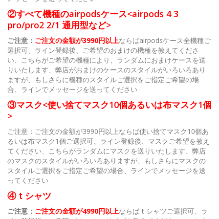
②すべて機種のairpodsケース<airpods 4 3
pro/pro2 2/1 通用型など>
ご注意：
ご注文の金額が3990円以上
ならばairpodsケース全機種ご
選択可、ライン登録後、ご希望のおまけの機種を教えてくださ
い、こちらがご希望の機種により、ランダムにおまけケースを送
りいたします、弊店がおまけのケースのスタイルがいろいろあり
ますが、もしさらに機種のスタイルご選択をご指定ご希望の場
合、ラインでメッセージを送ってください
③マスク<使い捨てマスク10個あるいは布マスク1個
>
ご注意：ご注文の金額が3990円以上ならば使い捨てマスク10個あ
るいは布マスク1個ご選択可、ライン登録後、マスクご希望を教え
てください、こちらがランダムにマスクを送りいたします、弊店
のマスクのスタイルがいろいろありますが、もしさらにマスクの
スタイルご選択をご指定ご希望の場合、ラインでメッセージを送
ってください
④ｔシャツ
ご注意：
ご注文の金額が4990円以上
ならばｔシャツご選択可、ラ