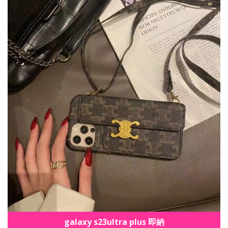
galaxy s23ultra plus 即納