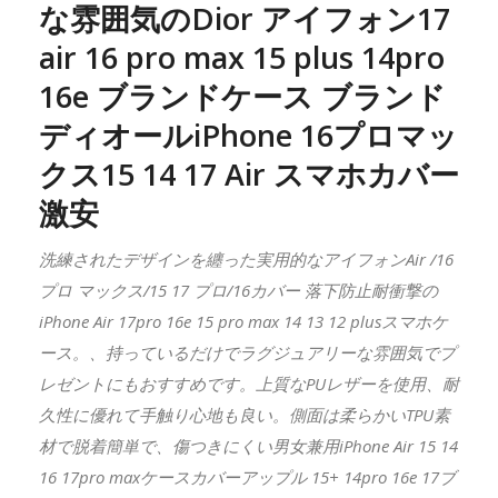
な雰囲気のDior アイフォン17
air 16 pro max 15 plus 14pro
16e ブランドケース ブランド
ディオールiPhone 16プロマッ
クス15 14 17 Air スマホカバー
激安
洗練されたデザインを纏った実用的なアイフォンAir /16
プロ マックス/15 17 プロ/16カバー 落下防止耐衝撃の
iPhone Air 17pro 16e 15 pro max 14 13 12 plusスマホケ
ース。、持っているだけでラグジュアリーな雰囲気でプ
レゼントにもおすすめです。上質なPUレザーを使用、耐
久性に優れて手触り心地も良い。側面は柔らかいTPU素
材で脱着簡単で、傷つきにくい男女兼用iPhone Air 15 14
16 17pro maxケースカバーアップル 15+ 14pro 16e 17ブ