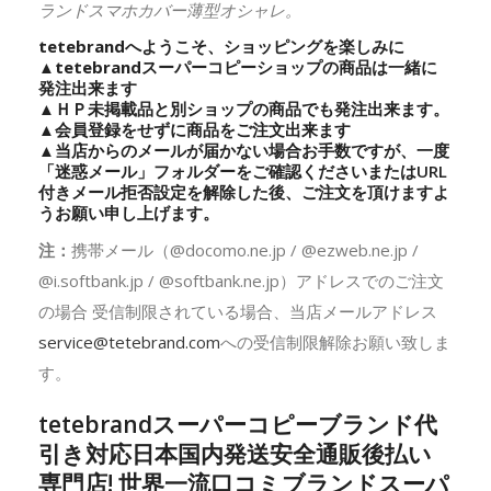
ランドスマホカバー薄型オシャレ。
tetebrandへようこそ、ショッピングを楽しみに
▲
tetebrand
スーパーコピーショップの商品は一緒に
発注出来ます
▲ＨＰ未掲載品と別ショップの商品でも発注出来ます。
▲会員登録をせずに商品をご注文出来ます
▲当店からのメールが届かない場合お手数ですが、一度
「迷惑メール」フォルダーをご確認くださいまたはURL
付きメール拒否設定を解除した後、ご注文を頂けますよ
うお願い申し上げます。
注：
携帯メール（@docomo.ne.jp / @ezweb.ne.jp /
@i.softbank.jp / @softbank.ne.jp）アドレスでのご注文
の場合 受信制限されている場合、当店メールアドレス
service@tetebrand.com
への受信制限解除お願い致しま
す。
tetebrandスーパーコピーブランド代
引き対応日本国内発送安全通販後払い
専門店! 世界一流口コミブランドスーパ