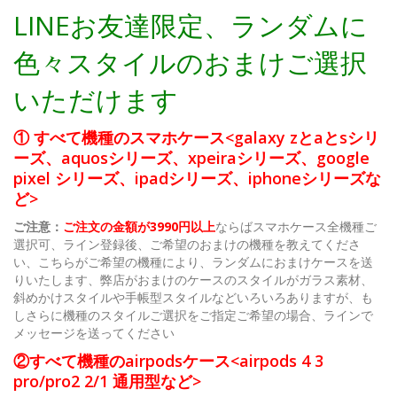
LINEお友達限定、ランダムに
色々スタイルのおまけご選択
いただけます
① すべて機種のスマホケース<galaxy zとaとsシリ
ーズ、aquosシリーズ、xpeiraシリーズ、google
pixel シリーズ、ipadシリーズ、iphoneシリーズな
ど>
ご注意：
ご注文の金額が3990円以上
ならばスマホケース全機種ご
選択可、ライン登録後、ご希望のおまけの機種を教えてくださ
い、こちらがご希望の機種により、ランダムにおまけケースを送
りいたします、弊店がおまけのケースのスタイルがガラス素材、
斜めかけスタイルや手帳型スタイルなどいろいろありますが、も
しさらに機種のスタイルご選択をご指定ご希望の場合、ラインで
メッセージを送ってください
②すべて機種のairpodsケース<airpods 4 3
pro/pro2 2/1 通用型など>