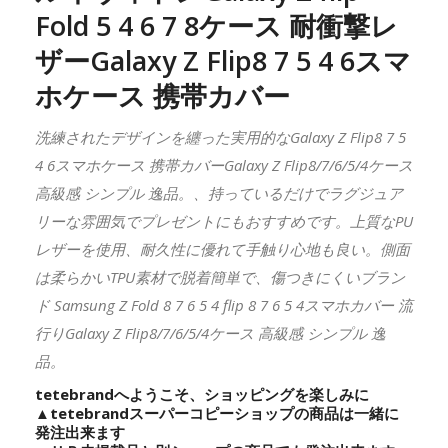
Fold 5 4 6 7 8ケース 耐衝撃レ
ザーGalaxy Z Flip8 7 5 4 6スマ
ホケース 携帯カバー
洗練されたデザインを纏った実用的なGalaxy Z Flip8 7 5
4 6スマホケース 携帯カバーGalaxy Z Flip8/7/6/5/4ケース
高級感 シンプル 逸品。、持っているだけでラグジュア
リーな雰囲気でプレゼントにもおすすめです。上質なPU
レザーを使用、耐久性に優れて手触り心地も良い。側面
は柔らかいTPU素材で脱着簡単で、傷つきにくいブラン
ド Samsung Z Fold 8 7 6 5 4 flip 8 7 6 5 4スマホカバー 流
行りGalaxy Z Flip8/7/6/5/4ケース 高級感 シンプル 逸
品。
tetebrandへようこそ、ショッピングを楽しみに
▲
tetebrand
スーパーコピーショップの商品は一緒に
発注出来ます