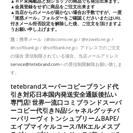
▲ＨＰ未掲載品と別ショップの商品でも発注出来ます。
▲会員登録をせずに商品をご注文出来ます
▲当店からのメールが届かない場合お手数ですが、一度
「迷惑メール」フォルダーをご確認くださいまたはURL
付きメール拒否設定を解除した後、ご注文を頂けますよ
うお願い申し上げます。
注：
携帯メール（@docomo.ne.jp / @ezweb.ne.jp /
@i.softbank.jp / @softbank.ne.jp）アドレスでのご注文
の場合 受信制限されている場合、当店メールアドレス
service@tetebrand.com
への受信制限解除お願い致しま
す。
tetebrandスーパーコピーブランド代
引き対応日本国内発送安全通販後払い
専門店! 世界一流口コミブランドスーパ
ーコピー代引きN品!シャネルグッチバ
ーバリーヴィトンシュプリームBAPE/
エイプマイケルコース/MKエルメスプ