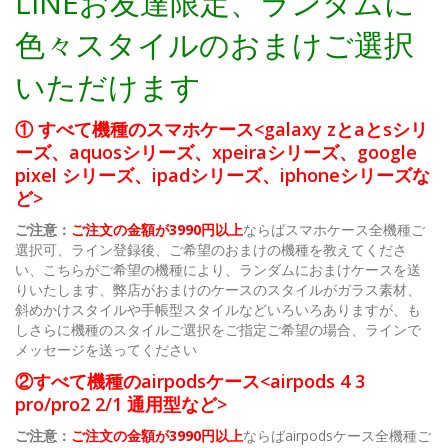
LINEお友達限定、ランダムに
色々スタイルのおまけご選択
いただけます
① すべて機種のスマホケース<galaxy zとaとsシリ
ーズ、aquosシリーズ、xpeiraシリーズ、google
pixel シリーズ、ipadシリーズ、iphoneシリーズな
ど>
ご注意：
ご注文の金額が3990円以上
ならばスマホケース全機種ご
選択可、ライン登録後、ご希望のおまけの機種を教えてくださ
い、こちらがご希望の機種により、ランダムにおまけケースを送
りいたします、弊店がおまけのケースのスタイルがガラス素材、
斜めかけスタイルや手帳型スタイルなどいろいろありますが、も
しさらに機種のスタイルご選択をご指定ご希望の場合、ラインで
メッセージを送ってください
②すべて機種のairpodsケース<airpods 4 3
pro/pro2 2/1 通用型など>
ご注意：
ご注文の金額が3990円以上
ならばairpodsケース全機種ご