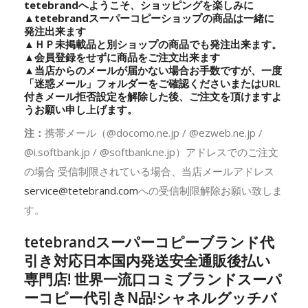
tetebrandへようこそ、ショッピングを楽しみに
▲
tetebrand
スーパーコピーショップの商品は一緒に
発注出来ます
▲ＨＰ未掲載品と別ショップの商品でも発注出来ます。
▲会員登録をせずに商品をご注文出来ます
▲当店からのメールが届かない場合お手数ですが、一度
「迷惑メール」フォルダーをご確認くださいまたはURL
付きメール拒否設定を解除した後、ご注文を頂けますよ
うお願い申し上げます。
注：
携帯メール（@docomo.ne.jp / @ezweb.ne.jp /
@i.softbank.jp / @softbank.ne.jp）アドレスでのご注文
の場合 受信制限されている場合、当店メールアドレス
service@tetebrand.com
への受信制限解除お願い致しま
す。
tetebrandスーパーコピーブランド代
引き対応日本国内発送安全通販後払い
専門店! 世界一流口コミブランドスーパ
ーコピー代引きN品!シャネルグッチバ