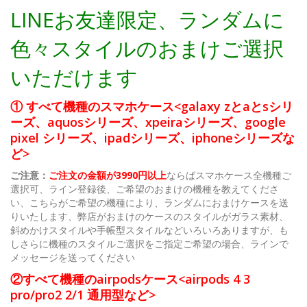
LINEお友達限定、ランダムに
色々スタイルのおまけご選択
いただけます
① すべて機種のスマホケース<galaxy zとaとsシリ
ーズ、aquosシリーズ、xpeiraシリーズ、google
pixel シリーズ、ipadシリーズ、iphoneシリーズな
ど>
ご注意：
ご注文の金額が3990円以上
ならばスマホケース全機種ご
選択可、ライン登録後、ご希望のおまけの機種を教えてくださ
い、こちらがご希望の機種により、ランダムにおまけケースを送
りいたします、弊店がおまけのケースのスタイルがガラス素材、
斜めかけスタイルや手帳型スタイルなどいろいろありますが、も
しさらに機種のスタイルご選択をご指定ご希望の場合、ラインで
メッセージを送ってください
②すべて機種のairpodsケース<airpods 4 3
pro/pro2 2/1 通用型など>