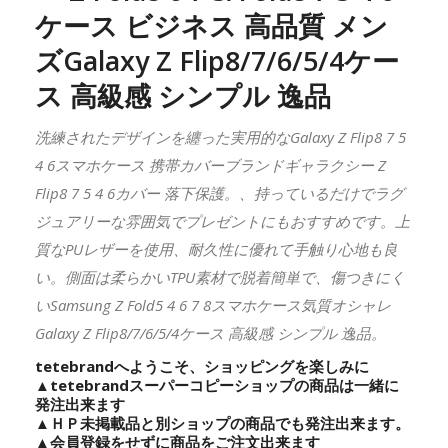
ケース ビジネス 高品質 メン
ズGalaxy Z Flip8/7/6/5/4ケー
ス 高級感 シンプル 逸品
洗練されたデザインを纏った実用的なGalaxy Z Flip8 7 5
4 6スマホケース 携帯カバーブランドギャラクシー Z
Flip8 7 5 4 6カバー 落下保護。、持っているだけでラグ
ジュアリーな雰囲気でプレゼントにもおすすめです。上
質なPUレザーを使用、耐久性に優れて手触り心地も良
い。側面は柔らかいTPU素材で脱着簡単で、傷つきにく
いSamsung Z Fold5 4 6 7 8スマホケース気質オシャレ
Galaxy Z Flip8/7/6/5/4ケース 高級感 シンプル 逸品。
tetebrandへようこそ、ショッピングを楽しみに
▲
tetebrand
スーパーコピーショップの商品は一緒に
発注出来ます
▲ＨＰ未掲載品と別ショップの商品でも発注出来ます。
▲会員登録をせずに商品をご注文出来ます