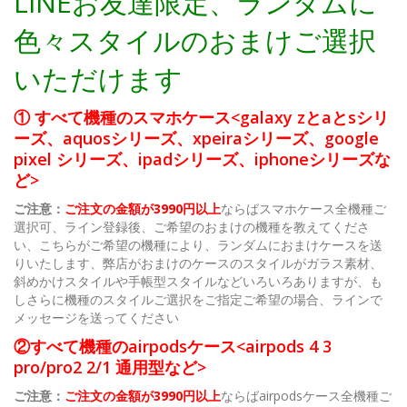
LINEお友達限定、ランダムに
色々スタイルのおまけご選択
いただけます
① すべて機種のスマホケース<galaxy zとaとsシリ
ーズ、aquosシリーズ、xpeiraシリーズ、google
pixel シリーズ、ipadシリーズ、iphoneシリーズな
ど>
ご注意：
ご注文の金額が3990円以上
ならばスマホケース全機種ご
選択可、ライン登録後、ご希望のおまけの機種を教えてくださ
い、こちらがご希望の機種により、ランダムにおまけケースを送
りいたします、弊店がおまけのケースのスタイルがガラス素材、
斜めかけスタイルや手帳型スタイルなどいろいろありますが、も
しさらに機種のスタイルご選択をご指定ご希望の場合、ラインで
メッセージを送ってください
②すべて機種のairpodsケース<airpods 4 3
pro/pro2 2/1 通用型など>
ご注意：
ご注文の金額が3990円以上
ならばairpodsケース全機種ご