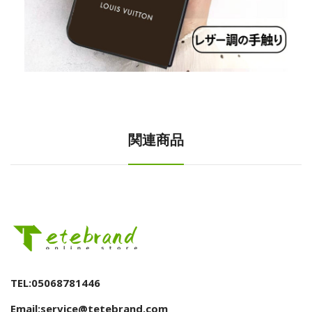
関連商品
TEL:05068781446
Email:service@tetebrand.com