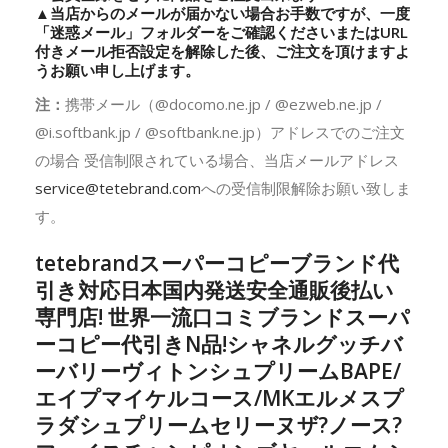
▲当店からのメールが届かない場合お手数ですが、一度
「迷惑メール」フォルダーをご確認くださいまたはURL
付きメール拒否設定を解除した後、ご注文を頂けますよ
うお願い申し上げます。
注：
携帯メール（@docomo.ne.jp / @ezweb.ne.jp /
@i.softbank.jp / @softbank.ne.jp）アドレスでのご注文
の場合 受信制限されている場合、当店メールアドレス
service@tetebrand.com
への受信制限解除お願い致しま
す。
tetebrandスーパーコピーブランド代
引き対応日本国内発送安全通販後払い
専門店! 世界一流口コミブランドスーパ
ーコピー代引きN品!シャネルグッチバ
ーバリーヴィトンシュプリームBAPE/
エイプマイケルコース/MKエルメスプ
ラダシュプリームセリーヌザ?ノース?