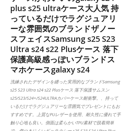
plus s25 ultraケース大人気 持
っているだけでラグジュアリ
ーな雰囲気のブランドザノー
スフェイスSamsung s25 S23
Ultra s24 s22 Plusケース 落下
保護高級感っぽいブランドス
マホケースgalaxy s24
洗練されたデザインを纏った実用的なブランドSamsung
s25 S23 Ultra s24 s22 Plusケース 落下保護サムスン
s25/S23/S24+/S24ULTRAカバーケース耐衝撃。、持って
いるだけでラグジュアリーな雰囲気でプレゼントにもお
すすめです。上質なPUレザーを使用、耐久性に優れて手
触り心地も良い。側面は柔らかいTPU素材で脱着簡単
で、傷つきにくいギャラクシー s25 S23 S24 Ultra Plus