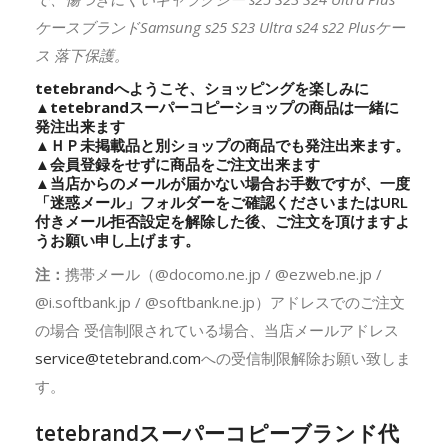
ケースブランドSamsung s25 S23 Ultra s24 s22 Plusケー
ス 落下保護。
tetebrandへようこそ、ショッピングを楽しみに
▲
tetebrand
スーパーコピーショップの商品は一緒に
発注出来ます
▲ＨＰ未掲載品と別ショップの商品でも発注出来ます。
▲会員登録をせずに商品をご注文出来ます
▲当店からのメールが届かない場合お手数ですが、一度
「迷惑メール」フォルダーをご確認くださいまたはURL
付きメール拒否設定を解除した後、ご注文を頂けますよ
うお願い申し上げます。
注：
携帯メール（@docomo.ne.jp / @ezweb.ne.jp /
@i.softbank.jp / @softbank.ne.jp）アドレスでのご注文
の場合 受信制限されている場合、当店メールアドレス
service@tetebrand.com
への受信制限解除お願い致しま
す。
tetebrandスーパーコピーブランド代