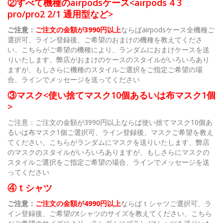
②すべて機種のairpodsケース<airpods 4 3
pro/pro2 2/1 通用型など>
ご注意：
ご注文の金額が3990円以上
ならばairpodsケース全機種ご
選択可、ライン登録後、ご希望のおまけの機種を教えてくださ
い、こちらがご希望の機種により、ランダムにおまけケースを送
りいたします、弊店がおまけのケースのスタイルがいろいろあり
ますが、もしさらに機種のスタイルご選択をご指定ご希望の場
合、ラインでメッセージを送ってください
③マスク<使い捨てマスク10個あるいは布マスク1個
>
ご注意：ご注文の金額が3990円以上ならば使い捨てマスク10個あ
るいは布マスク1個ご選択可、ライン登録後、マスクご希望を教え
てください、こちらがランダムにマスクを送りいたします、弊店
のマスクのスタイルがいろいろありますが、もしさらにマスクの
スタイルご選択をご指定ご希望の場合、ラインでメッセージを送
ってください
④ｔシャツ
ご注意：
ご注文の金額が4990円以上
ならばｔシャツご選択可、ラ
イン登録後、ご希望のtシャツのサイズを教えてください、こちら